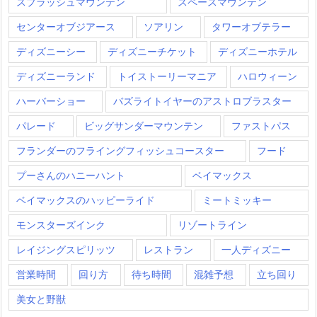
スプラッシュマウンテン
スペースマウンテン
センターオブジアース
ソアリン
タワーオブテラー
ディズニーシー
ディズニーチケット
ディズニーホテル
ディズニーランド
トイストーリーマニア
ハロウィーン
ハーバーショー
バズライトイヤーのアストロブラスター
パレード
ビッグサンダーマウンテン
ファストパス
フランダーのフライングフィッシュコースター
フード
プーさんのハニーハント
ベイマックス
ベイマックスのハッピーライド
ミートミッキー
モンスターズインク
リゾートライン
レイジングスピリッツ
レストラン
一人ディズニー
営業時間
回り方
待ち時間
混雑予想
立ち回り
美女と野獣