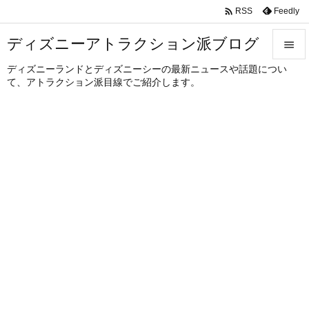

Feedly
RSS
ディズニーアトラクション派ブログ

ディズニーランドとディズニーシーの最新ニュースや話題につい

て、アトラクション派目線でご紹介します。
メニュ

サイド

前へ

次へ

検索