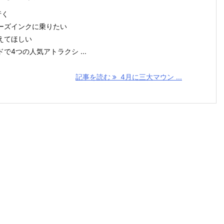
行く
ーズインクに乗りたい
えてほしい
4つの人気アトラクシ ...
記事を読む
4月に三大マウン ...