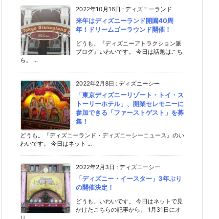
2022年10月16日
:
ディズニーランド
来年はディズニーランド開園40周
年！ドリームゴーラウンド開催！
どうも。『ディズニーアトラクション派
ブログ』いわいです。 今日は話題はこち
ら。 ...
2022年2月8日
:
ディズニーシー
「東京ディズニーリゾート・トイ・ス
トーリーホテル」、開業セレモニーに
参加できる「ファーストゲスト」を募
集！
どうも。『ディズニーランド・ディズニーシーニュース』のい
わいです。 今日はネット ...
2022年2月3日
:
ディズニーシー
「ディズニー・イースター」3年ぶり
の開催決定！
どうも。いわいです。 今日はネットで見
かけたこちらの記事から。 1月31日にオ
リ ...