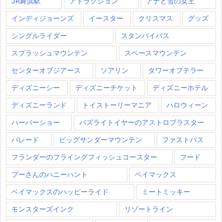
JR舞浜駅
アトラクション
アナと雪の女王
インディジョーンズ
イースター
クリスマス
グッズ
シングルライダー
スタンバイパス
スプラッシュマウンテン
スペースマウンテン
センターオブジアース
ソアリン
タワーオブテラー
ディズニーシー
ディズニーチケット
ディズニーホテル
ディズニーランド
トイストーリーマニア
ハロウィーン
ハーバーショー
バズライトイヤーのアストロブラスター
パレード
ビッグサンダーマウンテン
ファストパス
フランダーのフライングフィッシュコースター
フード
プーさんのハニーハント
ベイマックス
ベイマックスのハッピーライド
ミートミッキー
モンスターズインク
リゾートライン