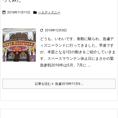

2019年11月11日

一人ディズニー

2019年12月9日
どうも。いわいです。
衝動に駆られ、急遽デ
ィズニーランドに行ってきました。
早速です
が、本題となる1日の動きをご紹介していきま
す。
スペースマウンテン休止日にまさかの緊
急参戦
2019年は5月、7月に ...
記事を読む
急遽2019年11月9 ...