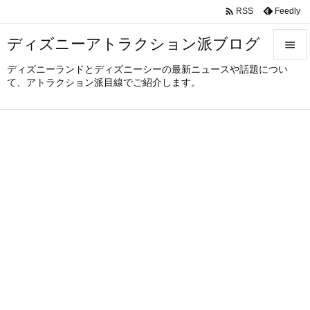

Feedly
RSS
ディズニーアトラクション派ブログ

ディズニーランドとディズニーシーの最新ニュースや話題につい

て、アトラクション派目線でご紹介します。
メニュ

サイド

前へ

次へ

検索