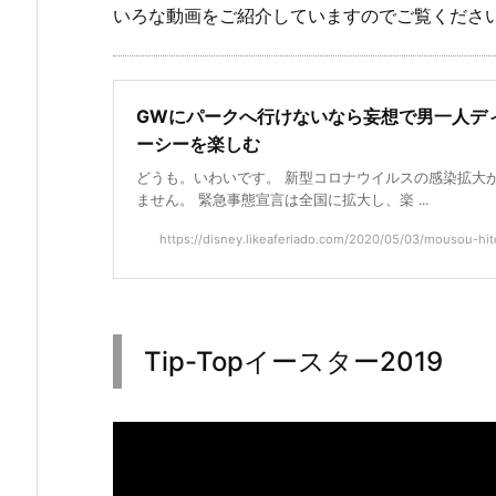
いろな動画をご紹介していますのでご覧くださ
GWにパークへ行けないなら妄想で男一人デ
ーシーを楽しむ
どうも。いわいです。 新型コロナウイルスの感染拡大
ません。 緊急事態宣言は全国に拡大し、楽 ...
https://disney.likeaferiado.com/2020/05/03/mousou-hitor
Tip-Topイースター2019