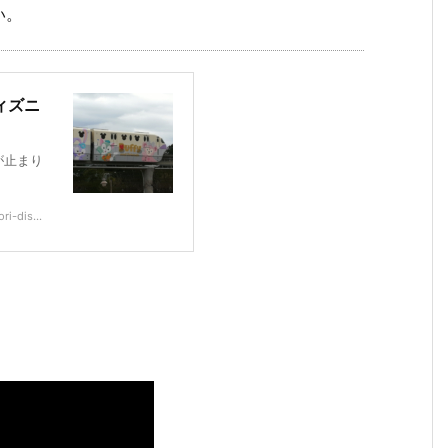
い。
ィズニ
が止まり
i-dis...