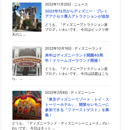
2022年11月25日
:
ニュース
2022年12月からディズニー・プレミ
アアクセス導入アトラクションが追加
どうも。『ディズニーアトラクション派
ブログ』いわいです。 今日はビックリ仰
天のニ ...
2022年10月16日
:
ディズニーランド
来年はディズニーランド開園40周
年！ドリームゴーラウンド開催！
どうも。『ディズニーアトラクション派
ブログ』いわいです。 今日は話題はこち
ら。 ...
2022年2月8日
:
ディズニーシー
「東京ディズニーリゾート・トイ・ス
トーリーホテル」、開業セレモニーに
参加できる「ファーストゲスト」を募
集！
どうも。『ディズニーランド・ディズニーシーニュース』のい
わいです。 今日はネット ...