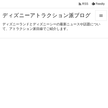

Feedly
RSS
ディズニーアトラクション派ブログ

ディズニーランドとディズニーシーの最新ニュースや話題につい

て、アトラクション派目線でご紹介します。
メニュ

サイド

前へ

次へ

検索