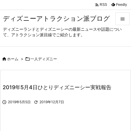

Feedly
RSS
ディズニーアトラクション派ブログ

ディズニーランドとディズニーシーの最新ニュースや話題につい

て、アトラクション派目線でご紹介します。
メニュ

サイド

ホーム
>

一人ディズニー

前へ

次へ
2019年5月4日ひとりディズニーシー実戦報告

検索

2019年5月5日

2019年12月7日