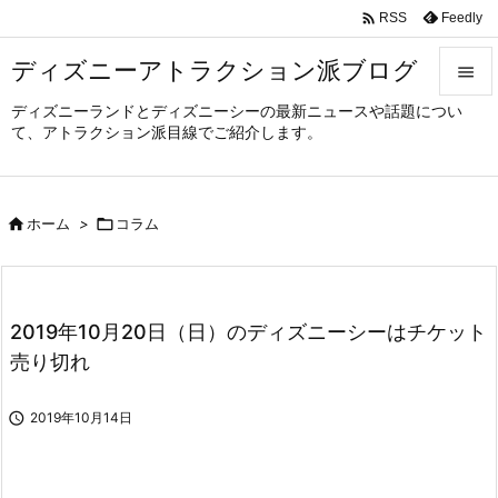

Feedly
RSS
ディズニーアトラクション派ブログ

ディズニーランドとディズニーシーの最新ニュースや話題につい

て、アトラクション派目線でご紹介します。
メニュ

サイド

ホーム
>

コラム

前へ

次へ
2019年10月20日（日）のディズニーシーはチケット

売り切れ
検索

2019年10月14日